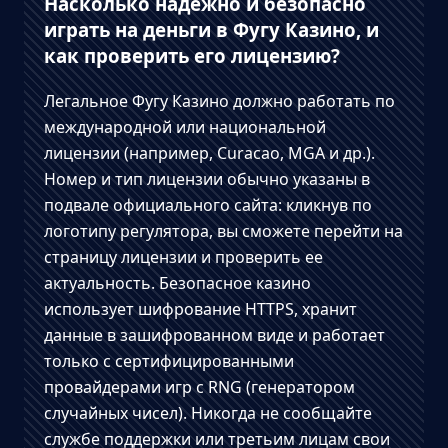
Насколько надежно и безопасно
играть на деньги в Фугу Казино, и
как проверить его лицензию?
Легальное Фугу Казино должно работать по
международной или национальной
лицензии (например, Curacao, MGA и др.).
Номер и тип лицензии обычно указаны в
подвале официального сайта: кликнув по
логотипу регулятора, вы сможете перейти на
страницу лицензии и проверить ее
актуальность. Безопасное казино
использует шифрование HTTPS, хранит
данные в зашифрованном виде и работает
только с сертифицированными
провайдерами игр с RNG (генератором
случайных чисел). Никогда не сообщайте
службе поддержки или третьим лицам свои