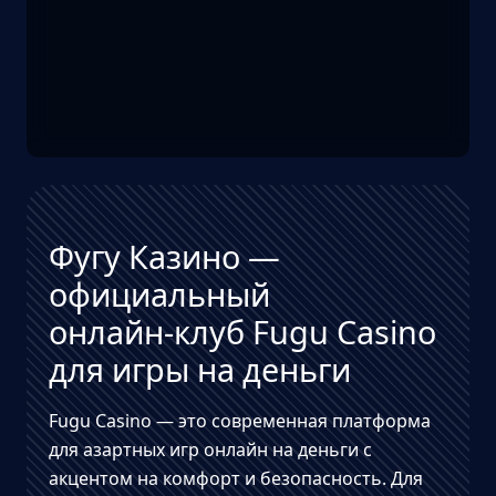
Фугу Казино —
официальный
онлайн‑клуб Fugu Casino
для игры на деньги
Fugu Casino — это современная платформа
для азартных игр онлайн на деньги с
акцентом на комфорт и безопасность. Для