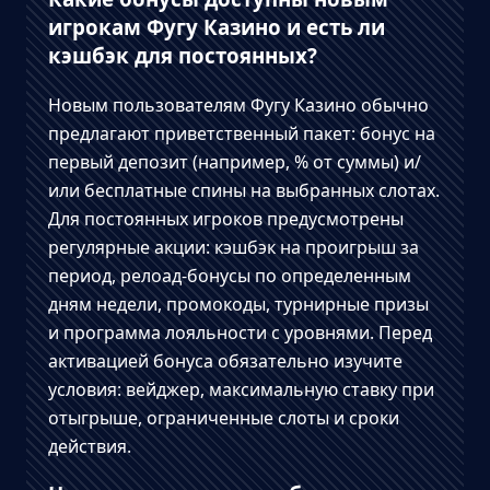
игрокам Фугу Казино и есть ли
кэшбэк для постоянных?
Новым пользователям Фугу Казино обычно
предлагают приветственный пакет: бонус на
первый депозит (например, % от суммы) и/
или бесплатные спины на выбранных слотах.
Для постоянных игроков предусмотрены
регулярные акции: кэшбэк на проигрыш за
период, релоад‑бонусы по определенным
дням недели, промокоды, турнирные призы
и программа лояльности с уровнями. Перед
активацией бонуса обязательно изучите
условия: вейджер, максимальную ставку при
отыгрыше, ограниченные слоты и сроки
действия.