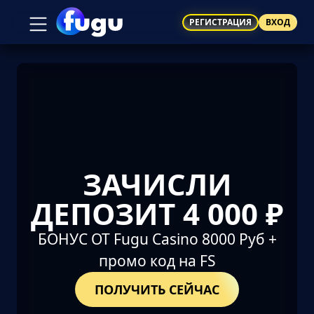
РЕГИСТРАЦИЯ
ВХОД
ЗАЧИСЛИ
ДЕПОЗИТ 4 000 ₽
БОНУС ОТ Fugu Casino 8000 Руб +
промо код на FS
ПОЛУЧИТЬ СЕЙЧАС