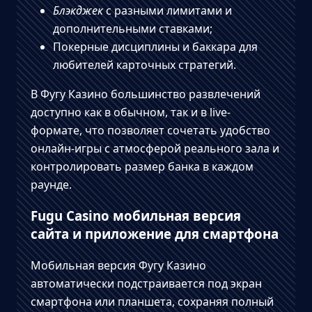
Блэкджек
с разными лимитами и
дополнительными ставками;
Покерные дисциплины и баккара для
любителей карточных стратегий.
В Фугу Казино большинство развлечений
доступно как в обычном, так и в live-
формате, что позволяет сочетать удобство
онлайн-игры с атмосферой реального зала и
контролировать размер банка в каждом
раунде.
Fugu Casino мобильная версия
сайта и приложение для смартфона
Мобильная версия Фугу Казино
автоматически подстраивается под экран
смартфона или планшета, сохраняя полный