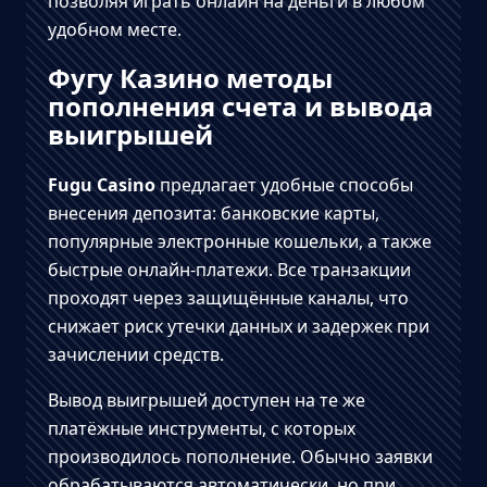
позволяя играть онлайн на деньги в любом
удобном месте.
Фугу Казино методы
пополнения счета и вывода
выигрышей
Fugu Casino
предлагает удобные способы
внесения депозита: банковские карты,
популярные электронные кошельки, а также
быстрые онлайн-платежи. Все транзакции
проходят через защищённые каналы, что
снижает риск утечки данных и задержек при
зачислении средств.
Вывод выигрышей доступен на те же
платёжные инструменты, с которых
производилось пополнение. Обычно заявки
обрабатываются автоматически, но при