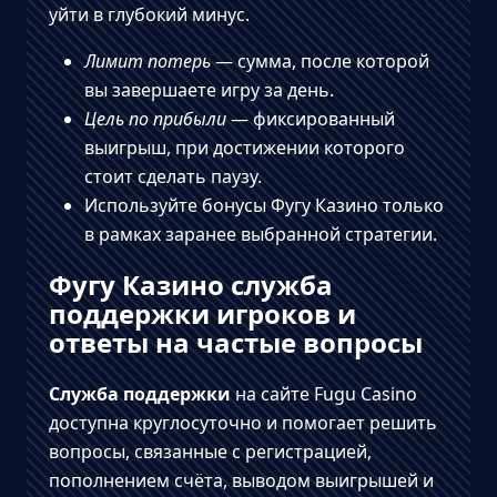
уйти в глубокий минус.
Лимит потерь
— сумма, после которой
вы завершаете игру за день.
Цель по прибыли
— фиксированный
выигрыш, при достижении которого
стоит сделать паузу.
Используйте бонусы Фугу Казино только
в рамках заранее выбранной стратегии.
Фугу Казино служба
поддержки игроков и
ответы на частые вопросы
Служба поддержки
на сайте Fugu Casino
доступна круглосуточно и помогает решить
вопросы, связанные с регистрацией,
пополнением счёта, выводом выигрышей и