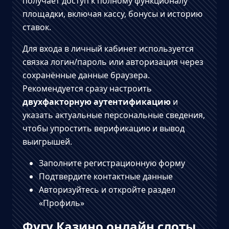
получает доступ к полному функционалу
площадки, включая кассу, бонусы и историю
ставок.
Для входа в личный кабинет используется
связка логин/пароль или авторизация через
сохранённые данные браузера.
Рекомендуется сразу настроить
двухфакторную аутентификацию
и
указать актуальные персональные сведения,
чтобы упростить верификацию и вывод
выигрышей.
Заполните регистрационную форму
Подтвердите контактные данные
Авторизуйтесь и откройте раздел
«Профиль»
Фугу Казино онлайн слоты