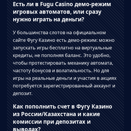
Есть ли в Fugu Casino демо‑режим
игровых автоматов, или сразу
нужно играть на деньги?
У большинства слотов на официальном
сайте Фугу Казино есть демо‑режим: можно
запускать игры бесплатно на виртуальные
кредиты, не пополняя баланс. Это удобно,
чтобы протестировать механику автомата,
частоту бонусов и волатильность. Но для
игры на реальные деньги и участия в акциях
потребуется зарегистрированный аккаунт и
депозит.
Как пополнить счет в Фугу Казино
из России/Казахстана и какие
комиссии при депозитах и
выводах?