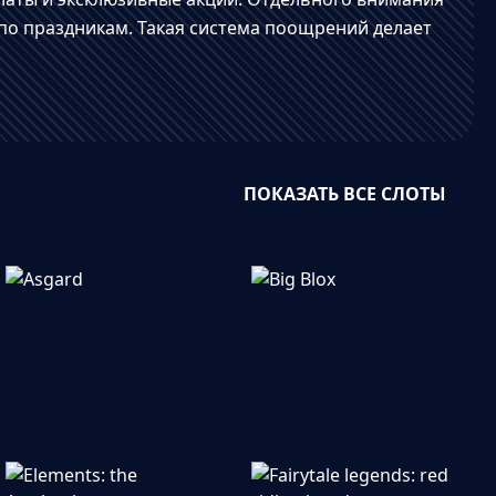
о праздникам. Такая система поощрений делает
ПОКАЗАТЬ ВСЕ СЛОТЫ