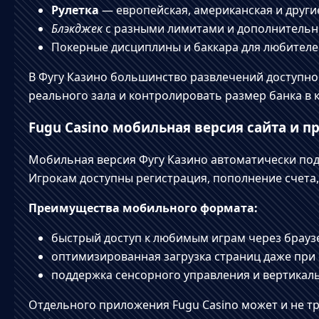
Рулетка
— европейская, американская и други
Блэкджек
с разными лимитами и дополнительн
Покерные дисциплины и баккара для любителе
В Фугу Казино большинство развлечений доступно к
реального зала и контролировать размер банка в 
Fugu Casino мобильная версия сайта и 
Мобильная версия Фугу Казино автоматически под
Игрокам доступны регистрация, пополнение счета
Преимущества мобильного формата:
быстрый доступ к любимым играм через брауз
оптимизированная загрузка страниц даже при 
поддержка сенсорного управления и вертикал
Отдельного приложения Fugu Casino может и не тре