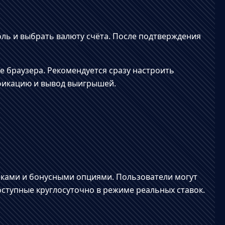
оль и выбрать валюту счёта. После подтверждения
е браузера. Рекомендуется сразу настроить
ификацию и вывод выигрышей.
иками и бонусными опциями. Пользователи могут
оступные круглосуточно в режиме реальных ставок.