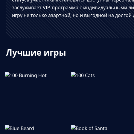
заслуживает VIP-программа с индивидуальными л
игру не только азартной, но и выгодной на долгой
Лучшие игры