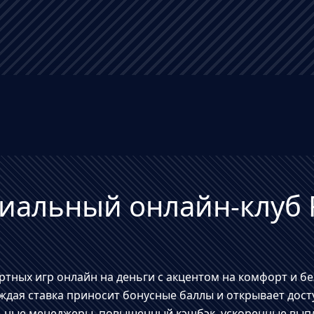
иальный онлайн‑клуб F
ртных игр онлайн на деньги с акцентом на комфорт и бе
аждая ставка приносит бонусные баллы и открывает дос
льные менеджеры, повышенный кэшбэк, ускоренные вып