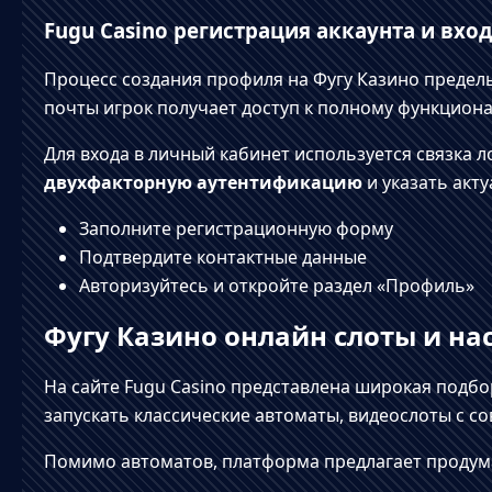
Fugu Casino регистрация аккаунта и вхо
Процесс создания профиля на Фугу Казино предель
почты игрок получает доступ к полному функциона
Для входа в личный кабинет используется связка 
двухфакторную аутентификацию
и указать акт
Заполните регистрационную форму
Подтвердите контактные данные
Авторизуйтесь и откройте раздел «Профиль»
Фугу Казино онлайн слоты и на
На сайте Fugu Casino представлена широкая подб
запускать классические автоматы, видеослоты с с
Помимо автоматов, платформа предлагает продума